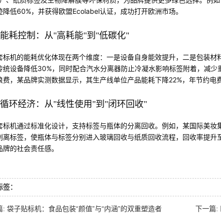
降低60%，并获得欧盟Ecolabel认证，成功打开欧洲市场。
能耗控制：从"高耗能"到"低碳化"
套标机的能耗优化体现在两个维度：一是设备自身能效提升，二是包装材料
传统设备降低30%，同时配合汽水分离器防止冷凝水影响标签附着，减少
浪费，某品牌实测数据显示，其生产线单位产品能耗下降22%，年节约电费
循环经济：从"线性使用"到"闭环回收"
套标机通过标准化设计，支持标签与瓶体的分离回收。例如，某国际美妆集
剥离标签，使瓶体与标签分别进入玻璃回收与纸质回收流程，回收率提升至
品牌的社会责任感。
标签：
篇: 袋子贴标机：食品包装“颜值”与“内涵”的双重塑造者
下一篇