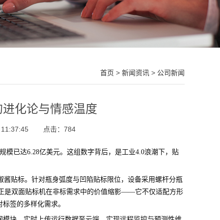
首页
>
新闻资讯
>
公司新闻
的进化论与情感温度
1:37:45
点击：
784
市场规模已达6.28亿美元。这组数字背后，是工业4.0浪潮下，贴
瓶辣椒酱贴标。针对瓶身弧度与凹陷贴标限位，设备采用螺杆分瓶
，正是双面贴标机在非标需求中的价值缩影——它不仅适配方形
对标签的多样化需求。
网模块，实时上传运行数据至云端，实现远程监控与预测性维