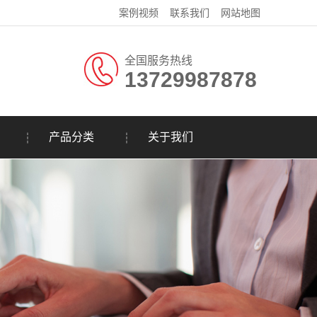
案例视频
联系我们
网站地图
全国服务热线
13729987878
产品分类
关于我们