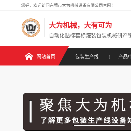
您好，欢迎访问东莞市大为机械设备有限公司官网！
大为机械，大有可为
自动化贴标套标灌装包装机械研产
网站首页
包装生产线
产品