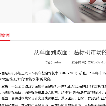
司新闻
从单面到双面：贴标机市场
作者：admin
发布时间：2025-09-10 1
面贴标机市场正以3.8%的年复合增长率（2025-2031）扩张，2024年
从“功能性工具”向“智能伙伴”的蜕变。
北宜昌，一台全自动双侧面加平面贴标机一体机正为1.2kg椭圆形PET
与毛刷刷标系统，确保标签精准嵌入凹槽。这种“问题-解决方案”的闭环
、弧面，更通过模块化设计实现快速换型，满足医药、日化、食品等行业
与数据的交融，在案例中更显生动。云南品斛堂的案例中，设备集成物联