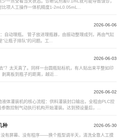
少一点全看当天状态。诊断试剂差0.1mL就可能导致误诊，
工操作一体机精度1-2mL0.05mL...
2026-06-06
：自动理瓶。 管子放进理瓶器，由振动整理成列，再由气缸
让瓶子排队"的问题。工...
2026-06-03
上去"？太天真了。同样一台圆瓶贴标机，有人贴出来平整如印
离板到瓶子的距离，越近...
2026-06-02
液体灌装机的核心流程：供料灌装封口输出，全程由PLC控
参数控制气动执行机构开始灌装。达到预设量后，...
几种
2026-05-30
、没有屏幕、没有程序——换个瓶型调半天，清洗全靠人工摸