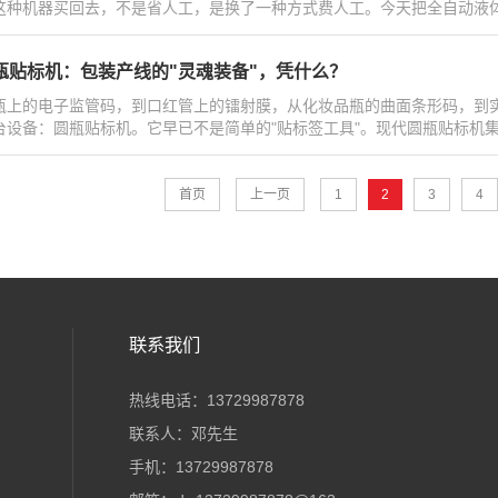
这种机器买回去，不是省人工，是换了一种方式费人工。今天把全自动液体灌
瓶贴标机：包装产线的"灵魂装备"，凭什么？
瓶上的电子监管码，到口红管上的镭射膜，从化妆品瓶的曲面条形码，到实
台设备：圆瓶贴标机。它早已不是简单的"贴标签工具"。现代圆瓶贴标机集成
首页
上一页
1
2
3
4
联系我们
热线电话：13729987878
联系人：邓先生
手机：13729987878