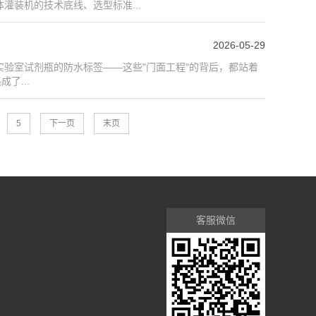
装机的技术底线、选型标准...
2026-05-29
验室试剂瓶的防水标签——这些"门面工程"的背后，都站着
了...
5
下一页
末页
客服微信