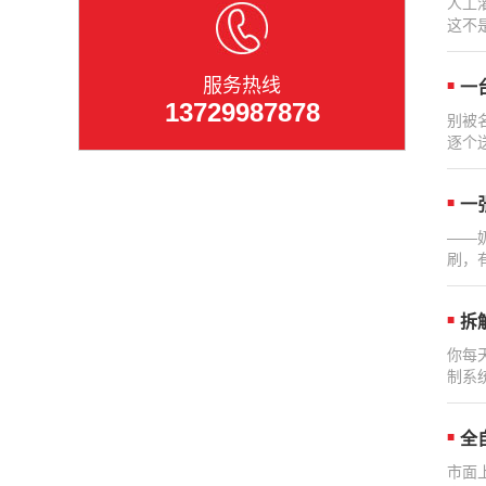
人工
这不
服务热线
一
13729987878
别被
逐个
一
——
刷，
拆
你每
制系
全
市面