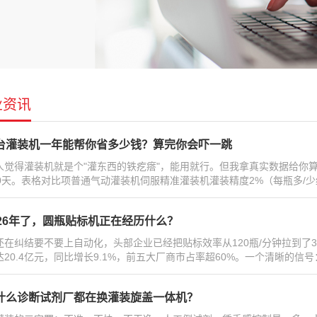
业资讯
台灌装机一年能帮你省多少钱？算完你会吓一跳
人觉得灌装机就是个"灌东西的铁疙瘩"，能用就行。但我拿真实数据给你算一
00天。表格对比项普通气动灌装机伺服精准灌装机灌装精度2%（每瓶多/少约10
026年了，圆瓶贴标机正在经历什么？
还在纠结要不要上自动化，头部企业已经把贴标效率从120瓶/分钟拉到了3
20.4亿元，同比增长9.1%，前五大厂商市占率超60%。一个清晰的信号：
什么诊断试剂厂都在换灌装旋盖一体机？